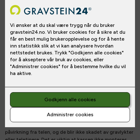
Hva om du kunne plante det du ønsker på graven uten
å bekymre deg for hyppige vanningsbesøk?
Har du ansvar for en eller flere gravplasser vet du at
det kan bli mange turer i sommerhalvåret, spesielt når
det er lite nedbør. Det er ganske irriterende å ha pyntet
graven med flotte blomster, men av ulike grunner ikke
ha anledning til å følge opp med nødvendig vanning. I så
fall kan du overlate jobben til en selvvanningskasse.
Hva er en selvvanningskasse, og hvordan
skal den settes?
Selvvanningskassen er en blomsterkasse som er
plassert i en vannkasse. I bunn finner du rom for vann,
mens jord og blomster ligger i den øverste delen.
Kassene er utformet slik at de tåler frost og ytre
påvirkning fra telen, og de blir ikke skadet av gravlykter
eller teletinere. Det er viktig at kassen ikke monteres