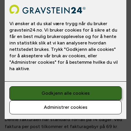
Vi tar forbehold om skrivefeil på Gravstein24.no. Vi
forbeholder oss retten til å kunne stoppe ordre om det
avdekkes feil eller mangler i produkt, tekst,
informasjon, pris eller tilsvarende. Kunden vil i slike
tilfeller bli gjort oppmerksom på hva som er feil og få
valget mellom å kansellere ordre eller gjennomføre
kjøpet etter korrigering av feil/mangler. Vi forbeholder
oss retten til å kansellere ordre om nødvendig.
Ved bestilling av tilbehør sendes dette hjem til din
adresse og porto tilkommer.
2. Betaling
Faktura sendes etter at steinen er montert og levert.
Denne fakturaen har standard forfall på 14 dager. Ved
faktura per post tilkommer et fakturagebyr på 69 kr.