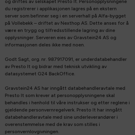
og driftes av selskapet Presto It. Personopplysningene
du registrerer i applikasjonen lagres på en ekstern
server som befinner seg i en serverhall på Alfa-bygget
på Vollebekk – driftet av Nexthop AS. Dette anses for å
være en trygg og tilfredsstillende lagring av dine
opplysninger. Serveren eies av Gravstein24 AS og
informasjonen deles ikke med noen.
Godt Sagt, org. nr. 987917091, er underdatabehandler
av Presto It og bidrar med teknisk utvikling av
datasystemet G24 BackOffice.
Gravstein24 AS har inngått databehandleravtale med
Presto It som krever at personopplysningene skal
behandles i henhold til våre instrukser og etter reglene i
gjeldende personvernregelverk. Presto It har inngått
databehandleravtale med sine underleverandører i
overenstemmelse med de krav som stilles i
personvernlovgivningen.