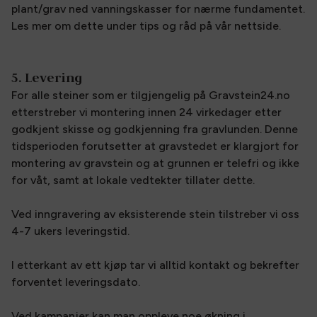
plant/grav ned vanningskasser for nærme fundamentet.
Les mer om dette under tips og råd på vår nettside.
5. Levering
For alle steiner som er tilgjengelig på Gravstein24.no
etterstreber vi montering innen 24 virkedager etter
godkjent skisse og godkjenning fra gravlunden. Denne
tidsperioden forutsetter at gravstedet er klargjort for
montering av gravstein og at grunnen er telefri og ikke
for våt, samt at lokale vedtekter tillater dette.
Ved inngravering av eksisterende stein tilstreber vi oss
4-7 ukers leveringstid.
I etterkant av ett kjøp tar vi alltid kontakt og bekrefter
forventet leveringsdato.
Ved kampanjer kan man oppleve noe økning i