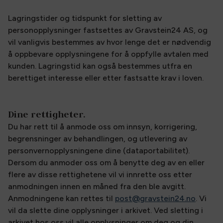
Lagringstider og tidspunkt for sletting av
personopplysninger fastsettes av Gravstein24 AS, og
vil vanligvis bestemmes av hvor lenge det er nødvendig
å oppbevare opplysningene for å oppfylle avtalen med
kunden. Lagringstid kan også bestemmes utfra en
berettiget interesse eller etter fastsatte krav i loven.
Dine rettigheter.
Du har rett til å anmode oss om innsyn, korrigering,
begrensninger av behandlingen, og utlevering av
personvernopplysningene dine (dataportabilitet).
Dersom du anmoder oss om å benytte deg av en eller
flere av disse rettighetene vil vi innrette oss etter
anmodningen innen en måned fra den ble avgitt.
Anmodningene kan rettes til
post@gravstein24.no
. Vi
vil da slette dine opplysninger i arkivet. Ved sletting i
arkivet hos oss vil alle opplysninger om deg og din