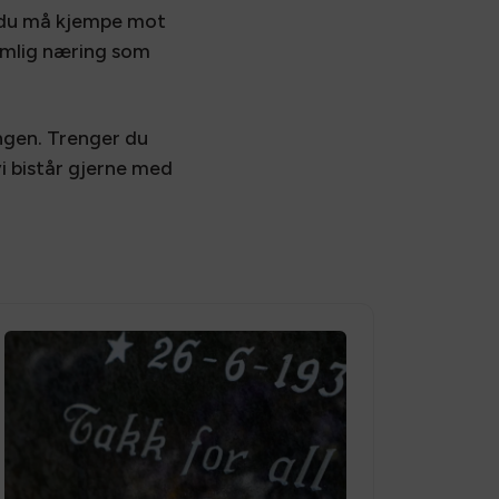
n du må kjempe mot
emlig næring som
ingen. Trenger du
i bistår gjerne med