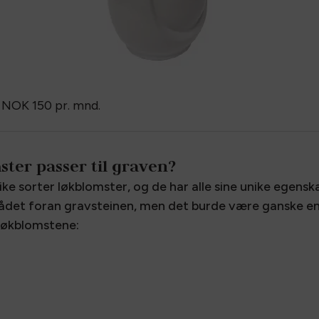
NOK 150
pr. mnd.
ster passer til graven?
e sorter løkblomster, og de har alle sine unike egenskape
det foran gravsteinen, men det burde være ganske enk
 løkblomstene: