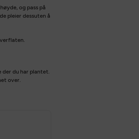
 høyde, og pass på
bde pleier dessuten å
overflaten.
e der du har plantet.
net over.