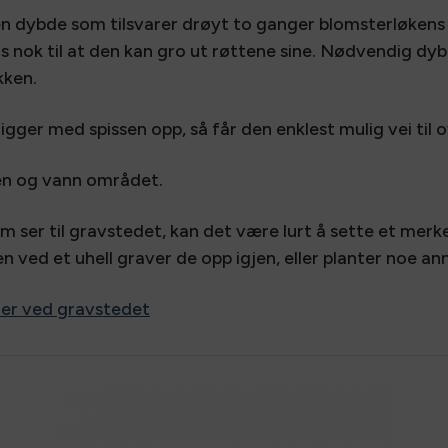
 en dybde som tilsvarer drøyt to ganger blomsterløkens
øs nok til at den kan gro ut røttene sine. Nødvendig dy
kken.
ligger med spissen opp, så får den enklest mulig vei til 
den og vann området.
om ser til gravstedet, kan det være lurt å sette et merk
n ved et uhell graver de opp igjen, eller planter noe an
r ved gravstedet