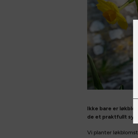
Ikke bare er løkblom
de et praktfullt sy
Vi planter løkblomst