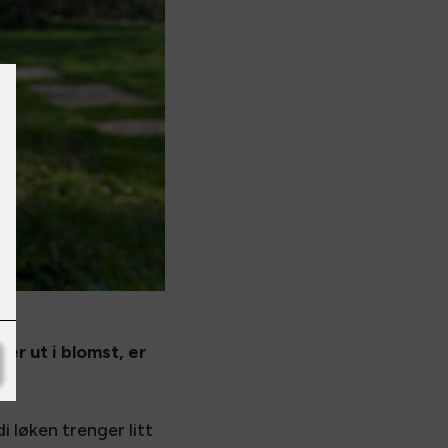
er ut i blomst, er
 løken trenger litt