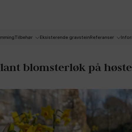
ømming
Tilbehør
Eksisterende gravstein
Referanser
Info
lant blomsterløk på høst