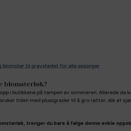
g blomster til gravstedet for alle sesonger
e blomsterløk?
opp i butikkene på tampen av sommeren. Allerede da ka
ruker tiden med plussgrader til å gro røtter, slik at sja
omsterløk, trenger du bare å følge denne enkle oppsk