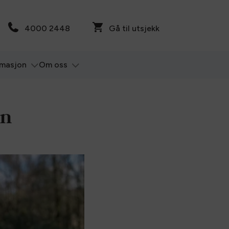
4000 2448
Gå til utsjekk
rmasjon
Om oss
en