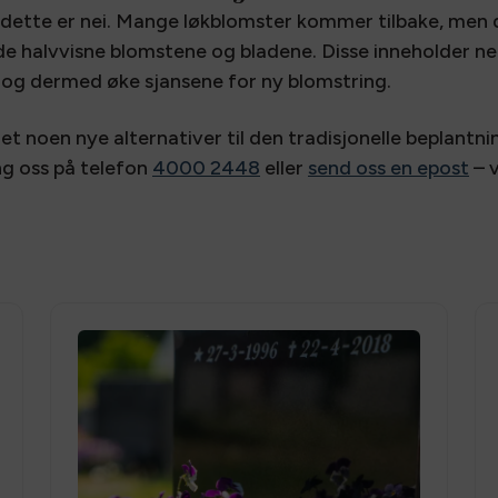
 dette er nei. Mange løkblomster kommer tilbake, me
de halvvisne blomstene og bladene. Disse inneholder n
en, og dermed øke sjansene for ny blomstring.
et noen nye alternativer til den tradisjonelle beplantn
ng oss på telefon
4000 2448
eller
send oss en epost
– v