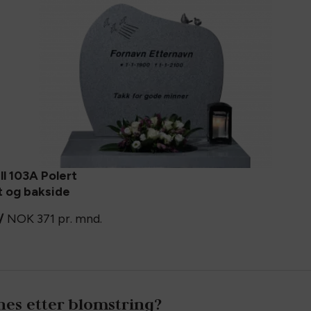
l 103A Polert
t og bakside
/
NOK 371
pr. mnd.
rnes etter blomstring?