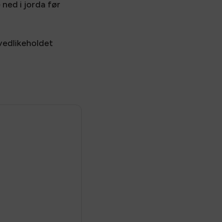
ned i jorda før
vedlikeholdet