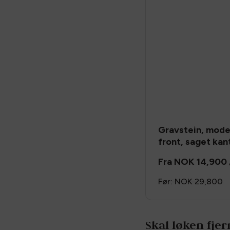
Gravstein, model
front, saget kan
Fra
NOK 14,900
Før:
NOK 29,800
Skal løken fje