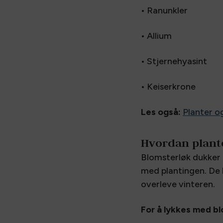
• Ranunkler
• Allium
• Stjernehyasint
• Keiserkrone
Les også:
Planter o
Hvordan plant
Blomsterløk dukker 
med plantingen. De b
overleve vinteren.
For å lykkes med bl