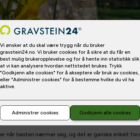
ster enkle å plante på gravstedet. Når de først spring
n med sine fargerike kronblader.
er når høsten nærmer seg, og det er ganske enkelt fordi