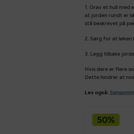
1. Grav et hull med
at jorden rundt er l
stå beskrevet på pa
2. Sørg for at løken 
3. Legg tilbake jor
Hvis dere er flere s
Dette hindrer at noe
Les også:
Sensomme
50%