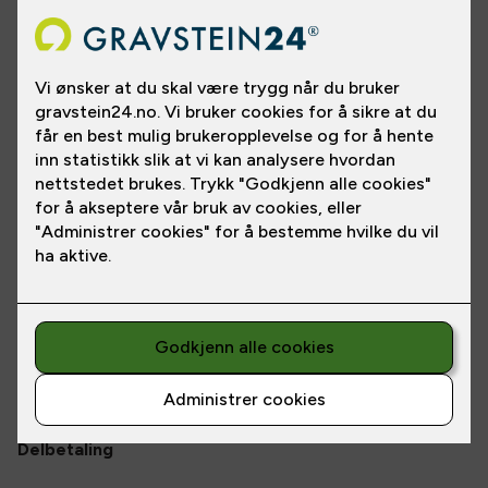
Varianter
Et yndig par med spurver, der den ene ser opp og den andre ser
ned. Plassering på gravstein og størrelsen bestemmer du selv,
og våre kyndige fageksperter rådgir deg gjerne.
Spurvene finnes gull, bronse, forniklet, hvit og aluminium.
Spesifikasjoner
Les
mer
Materiale
:
Hvit
Pris fra
NOK 3,200
/
NOK 336
pr. mnd.
*
*Prisen gjelder betaling over
12
mnd.
Delbetaling