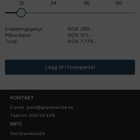
12
24
36
60
Etableringsgebyr:
NOK 399
,-
Månedspris:
NOK 123,-
Total:
NOK 7,779
,-
Legg til i forespørsel
KONTAKT
E-post: post@gravstein24.no
Telefon: 400 02 448
INFO
Om Gravstein24