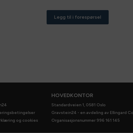
Legg til i forespørsel
HOVEDKONTOR
n24
Standardveien 1, 0581 Oslo
veringsbetingelser
Gravstein24 - en avdeling av Ellingard Co
klæring og cookies
Organisasjonsnummer 996 161 145