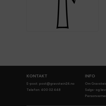
KONTAKT
INFO
E-post: post@gravstein24.no
Om Gravstei
Telefon: 400 02 448
Salgs- og le
Personverner