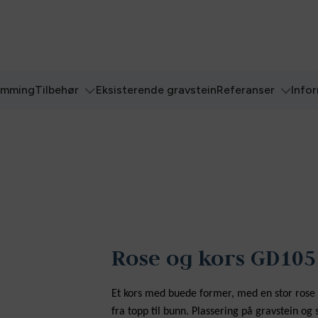
ømming
Tilbehør
Eksisterende gravstein
Referanser
Info
Rose og kors GD105
Et kors med buede former, med en stor rose
fra topp til bunn. Plassering på gravstein o