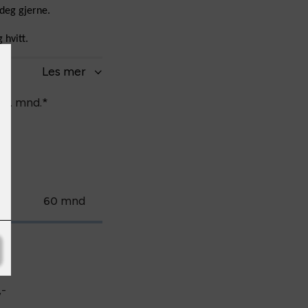
 deg gjerne.
 hvitt.
Les
mer
pr. mnd.
*
.
nd
mnd
60
,-