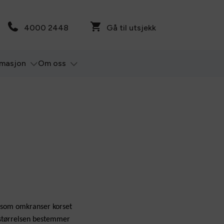
4000 2448
Gå til utsjekk
rmasjon
Om oss
 som omkranser korset
g størrelsen bestemmer