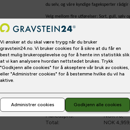
du selv, og våre kyndige fageksperter rådgir
Velg mellom fire utførelser: Sort, gull, sølv og
Pris fra
NOK 1,000
/
NOK 143
*Prisen gjelder betaling over
12
mnd
Delbetaling
mnd
mnd
m
12
24
36
Etableringsgebyr:
NOK 399
,-
Månedspris:
NOK 76,-
Total:
NOK 4,959