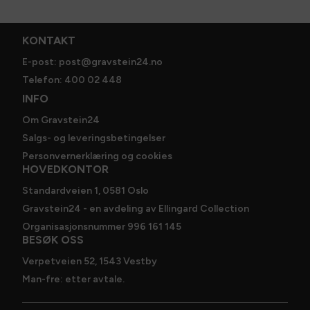
ikke bindende før du har mottatt skissen og steinen er
godkjent av deg.
KONTAKT
Spesifikasjoner
E-post: post@gravstein24.no
Størrelse
:
90 x 70 cm
Telefon: 400 02 448
INFO
Om Gravstein24
Salgs- og leveringsbetingelser
Personvernerklæring og cookies
HOVEDKONTOR
Standardveien 1, 0581 Oslo
Gravstein24 - en avdeling av Ellingard Collection
Organisasjonsnummer 996 161 145
BESØK OSS
Verpetveien 52, 1543 Vestby
Man-fre: etter avtale.