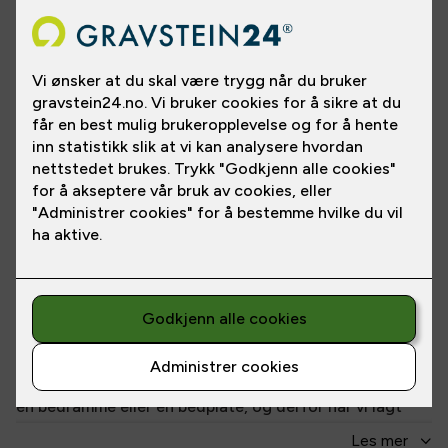
Flere bilder
Nydelig helpolert gravstein i sort granitt. Steinens form
har egen symbolikk og har utallige muligheter for
inngravering.
Gravsteinen gjør seg bedre om den står sammen med
en bedramme eller en bedplate, og derfor har vi lagt
med hel bedplate i prisen. Den plasseres foran
Les
mer