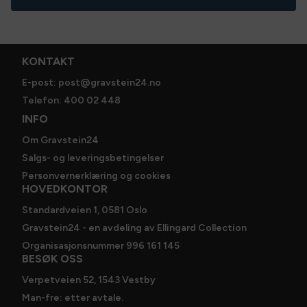
skrifttype, lakkfarge og øvrige detaljer. Bestillingen er
ikke bindende før du har mottatt skissen og steinen er
godkjent av deg.
KONTAKT
Spesifikasjoner
E-post: post@gravstein24.no
Størrelse
:
65 x 75 cm
Telefon: 400 02 448
Steintype
:
Aurora
INFO
Om Gravstein24
Salgs- og leveringsbetingelser
Personvernerklæring og cookies
HOVEDKONTOR
Standardveien 1, 0581 Oslo
Gravstein24 - en avdeling av Ellingard Collection
Organisasjonsnummer 996 161 145
BESØK OSS
Verpetveien 52, 1543 Vestby
Man-fre: etter avtale.