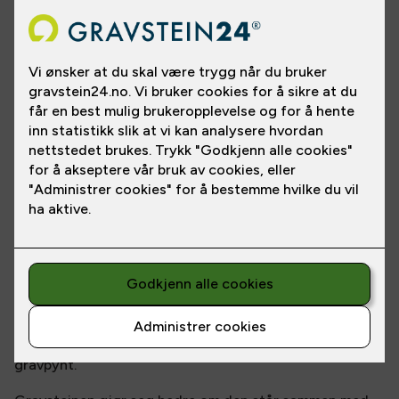
Se gravsteinen i en annen steintype
Helpolert stein i Aurora. Steinen har sandblåste detaljer
og har også en utskjært nisje til plassering av lykt eller
gravpynt.