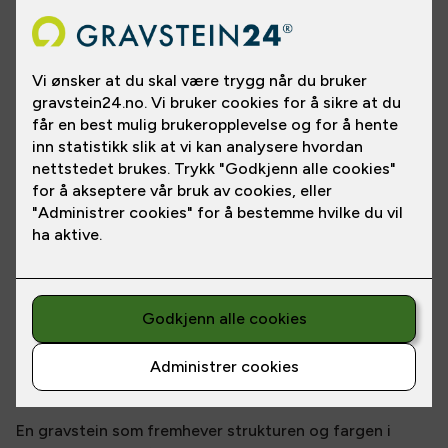
Se gravsteinen i en annen steintype
En gravstein som fremhever strukturen og fargen i