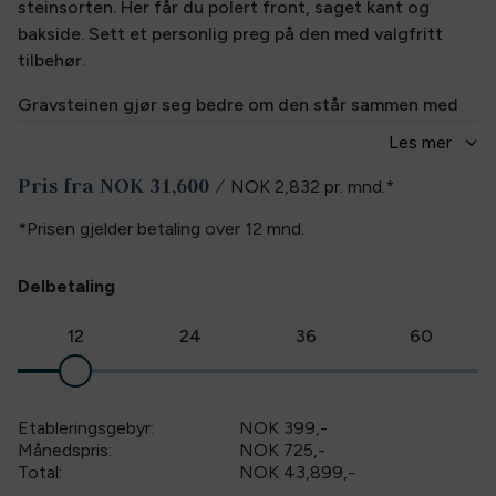
steinsorten. Her får du polert front, saget kant og
bakside. Sett et personlig preg på den med valgfritt
tilbehør.
Gravsteinen gjør seg bedre om den står sammen med
en bedramme eller en bedplate. De plasseres foran
Les
mer
gravsteinen, og leveres i samme farge som steinen. Den
Pris fra
NOK 31,600
/
holder ugresset unna, slik at pynten og blomstene
NOK 2,832
pr. mnd.
*
kommer bedre frem.
*Prisen gjelder betaling over
12
mnd.
Inkludert i prisen for ny gravstein er:
Delbetaling
• Inngravering av ett navn med datolinje inngravert i
lakk.
12
24
36
60
• Montering etter forskriftene på sokkel med to bolter.
• Transport iht. våre
salgs-og-leveringsbetingelser
Etableringsgebyr:
NOK 399
,-
Månedspris:
NOK 725,-
Det er tillegg for innlegg i gull, minneord, gravert og
Total:
NOK 43,899
,-
påsatt dekor, lykt, vaser, bedramme og bedplate.