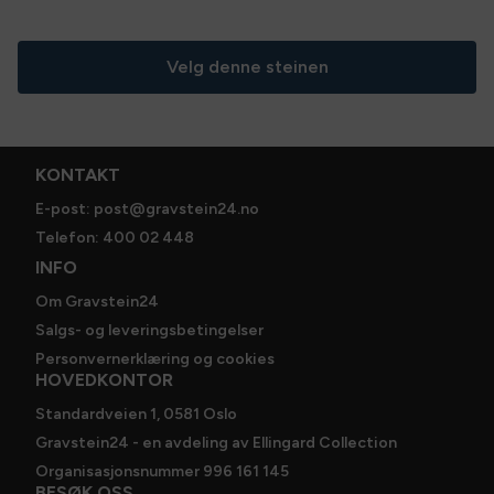
Du skriver inn navn på avdøde og minneord når du går
til utsjekk. Her velger du ev. bedramme, bedplate, dekor
Velg denne steinen
og annet tilbehør. Vi kontakter deg for valg av
skrifttype, lakkfarge og øvrige detaljer. Bestillingen er
ikke bindende før du har mottatt skissen og steinen er
godkjent av deg.
KONTAKT
Spesifikasjoner
E-post: post@gravstein24.no
Telefon: 400 02 448
Dimensjoner
:
65 × 70 cm
INFO
Steinsort
:
Rica white
Om Gravstein24
Salgs- og leveringsbetingelser
Personvernerklæring og cookies
HOVEDKONTOR
Standardveien 1, 0581 Oslo
Gravstein24 - en avdeling av Ellingard Collection
Organisasjonsnummer 996 161 145
BESØK OSS