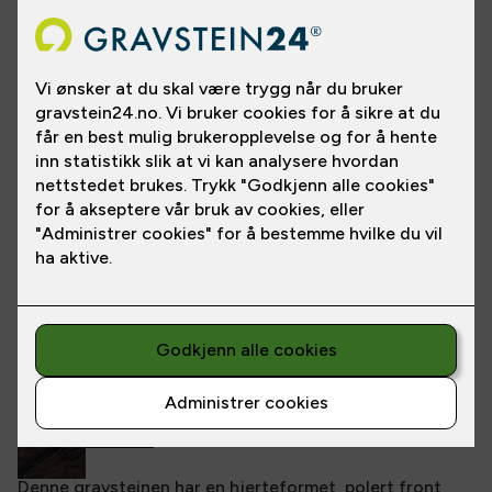
Se gravsteinen i en annen steintype
Denne gravsteinen har en hjerteformet, polert front,