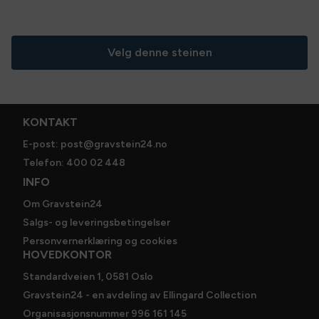
påsatt dekor, lykt, vaser, bedramme og bedplate.
Du skriver inn navn på avdøde og minneord når du går
til utsjekk. Her velger du ev. bedramme, bedplate, dekor
Velg denne steinen
og annet tilbehør. Vi kontakter deg for valg av
skrifttype, lakkfarge og øvrige detaljer. Bestillingen er
ikke bindende før du har mottatt skissen og steinen er
godkjent av deg.
KONTAKT
Spesifikasjoner
E-post: post@gravstein24.no
Telefon: 400 02 448
Steintype
:
Sort granitt
INFO
Størrelse
:
60 x 50 cm
Om Gravstein24
Salgs- og leveringsbetingelser
Personvernerklæring og cookies
HOVEDKONTOR
Standardveien 1, 0581 Oslo
Gravstein24 - en avdeling av Ellingard Collection
Organisasjonsnummer 996 161 145