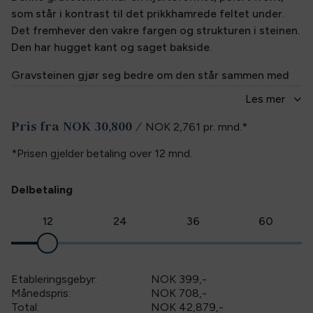
som står i kontrast til det prikkhamrede feltet under.
Det fremhever den vakre fargen og strukturen i steinen.
Den har hugget kant og saget bakside.
Gravsteinen gjør seg bedre om den står sammen med
en bedramme eller en bedplate. De plasseres foran
Les
mer
gravsteinen, og leveres i samme farge som steinen. Den
Pris fra
NOK 30,800
/
holder ugresset unna, slik at pynten og blomstene
NOK 2,761
pr. mnd.
*
kommer bedre frem.
*Prisen gjelder betaling over
12
mnd.
Inkludert i prisen for ny gravstein er:
Delbetaling
• Inngravering av ett navn med datolinje inngravert i
lakk.
12
24
36
60
• Montering etter forskriftene på sokkel med to bolter.
• Transport iht. våre
salgs-og-leveringsbetingelser.
Etableringsgebyr:
NOK 399
,-
Månedspris:
NOK 708,-
Det er tillegg for innlegg i gull, minneord, gravert og
Total:
NOK 42,879
,-