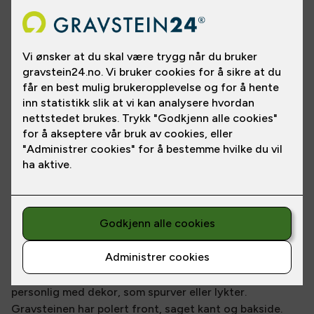
Se gravsteinen i en annen steintype
En tidløs gravstein med en klassisk, enkel utforming.
Den rektangulære formen lar deg gjøre den mer
personlig med dekor, som spurver eller lykter.
Gravsteinen har polert front, saget kant og bakside.