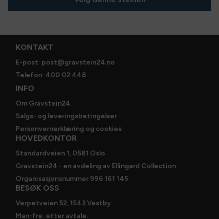
og annet tilbehør. Vi kontakter deg for valg av
skrifttype, lakkfarge og øvrige detaljer. Bestillingen er
ikke bindende før du har mottatt skissen og steinen er
godkjent av deg.
KONTAKT
Spesifikasjoner
E-post: post@gravstein24.no
Telefon: 400 02 448
Steinsort
:
Blue lavendel
INFO
Størrelse
:
60 x 40 cm
Om Gravstein24
Salgs- og leveringsbetingelser
Personvernerklæring og cookies
HOVEDKONTOR
Standardveien 1, 0581 Oslo
Gravstein24 - en avdeling av Ellingard Collection
Organisasjonsnummer 996 161 145
BESØK OSS
Verpetveien 52, 1543 Vestby
Man-fre: etter avtale.