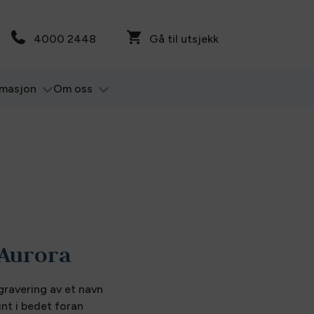
4000 2448
Gå til utsjekk
rmasjon
Om oss
 Aurora
gravering av et navn
int i bedet foran