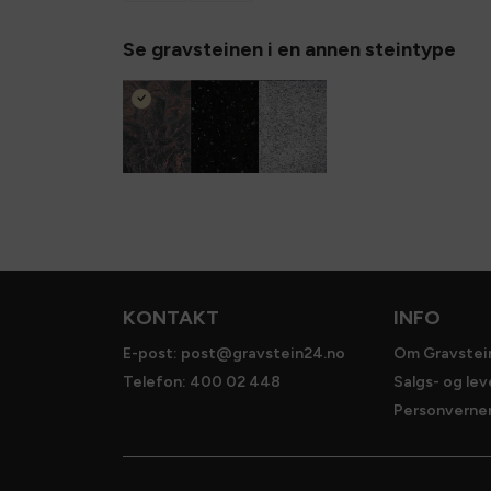
Se gravsteinen i en annen steintype
KONTAKT
INFO
E-post: post@gravstein24.no
Om Gravstei
Telefon: 400 02 448
Salgs- og le
Personverner