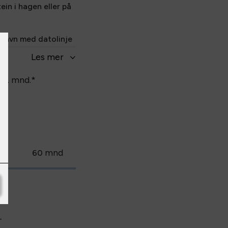
ein i hagen eller på
t navn med datolinje
Les
mer
 hjem i posten til
pr. mnd.
*
 kommer i tillegg.
.
nd
mnd
60
-