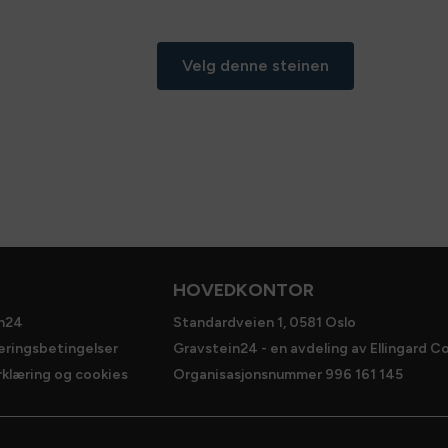
Velg denne steinen
HOVEDKONTOR
n24
Standardveien 1, 0581 Oslo
veringsbetingelser
Gravstein24 - en avdeling av Ellingard Co
klæring og cookies
Organisasjonsnummer 996 161 145