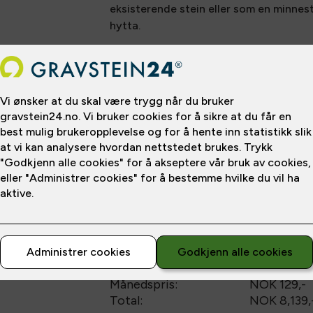
eksisterende stein eller som en minnest
hytta.
Inkludert i prisen er inngravering av et
inngravert i lakk.
Ved bestilling av minnestein sendes den
Pris fra
NOK 3,500
/
NOK 363
deg. Utgifter i forbindelse med sending
*Prisen gjelder betaling over
12
mnd
Spesifikasjoner
Størrelse
:
H15 x B15
Delbetaling
Steinsort
:
hallandia
mnd
mnd
m
12
24
36
Etableringsgebyr:
NOK 399
,-
Månedspris:
NOK 129,-
Total:
NOK 8,139
,