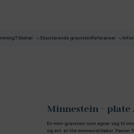
ømming
Tilbehør
Eksisterende gravstein
Referanser
Info
Minnestein - plate
En mini-gravstein som egner seg til inn
og evt. et lite minneord/dekor. Passer f