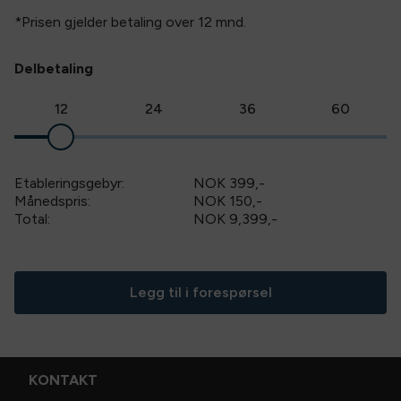
Størrelse
:
H 19 cm B 11 cm
*Prisen gjelder betaling over
12
mnd.
Delbetaling
12
24
36
60
Etableringsgebyr:
NOK 399
,-
Månedspris:
NOK 150,-
Total:
NOK 9,399
,-
Legg til i forespørsel
KONTAKT