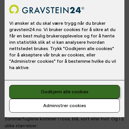
Varianter
Pynt gravsteinen med nydelige sommerfugler.
Plassering på gravstein og størrelsen bestemmer du
selv, og våre kyndige fageksperter rådgir deg gjerne.
Sommerfuglene kommer i rosa, blå, sort eller hvit. Og i 2
ulike størrelser: