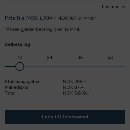
Les
mer
Liten H: 4 cm B: 5,5 cm
Pris fra
NOK 1,500
/
NOK 187
pr. mnd.
*
Stor H: 7,5 cm B 8 cm
*Prisen gjelder betaling over
12
mnd.
Spesifikasjoner
Farge
:
Hvit
Delbetaling
12
24
36
60
Etableringsgebyr:
NOK 399
,-
Månedspris:
NOK 87,-
Total:
NOK 5,619
,-
Legg til i forespørsel