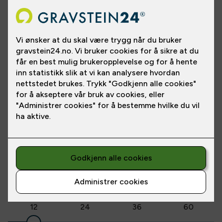
Gravstein i steintypen hallandia. Helpolert utførelse, med
sandblåst markering i front. Bronselykten som vist på bildet er
inkludert.
Gravsteinen gjør seg bedre om den står sammen med en
bedramme eller en bedplate. De plasseres foran gravsteinen,
og kan leveres i samme farge som steinen. Den holder ugresset
Les
mer
unna, slik at pynten og blomstene kommer bedre frem.
Pris fra
NOK 18,900
/
NOK 1,716
pr. mnd.
*
Prisen inkluderer:
*Prisen gjelder betaling over
12
mnd.
•
Stein med et navn og dato
Delbetaling
•
Lykt
12
24
36
60
•
Fri frakt og montering