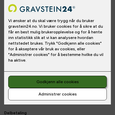
Kr 12000,- gjelder ved inngravering på stein som tidigere er
kjøpt hos oss. Pris for andre er kr 15000,- . Kontakt oss for et
ekstakt tilbud. Våre priser inkluderer inngravering av et navn
med datolinje i gull. Frakt tur/retur og vask er også inkludert.
Kontakt oss for et ekstakt tilbud. Våre priser inkluderer
inngravering av et navn med datolinje i lakk. Frakt tur/retur og
Les
mer
vask er også inkludert.
Pris fra
NOK 12,000
/
NOK 1,109
pr. mnd.
*
Vi henter inn steinen og graverer inn nytt navn i samme
skrifttype som eksisterende. Vi kan selvfølgelig også friske opp
*Prisen gjelder betaling over
12
mnd.
det som allerede er på steinen eller gravere inn en ny dekor.
Delbetaling