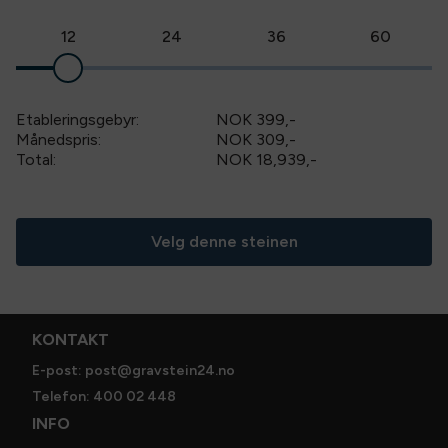
12
24
36
60
Etableringsgebyr:
NOK 399
,-
Månedspris:
NOK 309,-
Total:
NOK 18,939
,-
Velg denne steinen
KONTAKT
E-post: post@gravstein24.no
Telefon: 400 02 448
INFO