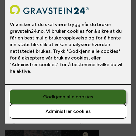
Vises med dekor rose og sommerfugler.
Dekoren kan endres etter eget ønske.
Vises med skrifttype Monotype Corsiva i
22K bladgull.
Flere bilder
Se gravsteinen i en annen steintype