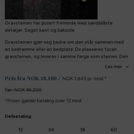
Gravsteinen har polert fremside med sandblåste
detaljer. Saget kant og bakside.
Gravsteinen gjør seg bedre om den står sammen med
en bedramme eller en bedplate. De plasseres foran
gravsteinen, og leveres i samme farge som steinen. Den
holder ugresset unna, slik at pynten og blomstene
Les
mer
kommer bedre frem.
Pris fra
NOK 18,100
/
NOK 1,645
pr. mnd.
*
Inkludert i prisen for ny gravstein er:
Før:
NOK 36,200
• Inngravering av ett navn med datolinje inngravert i
*Prisen gjelder betaling over
12
mnd.
lakk.
• Montering etter forskriftene på sokkel med to bolter.
Delbetaling
• Transport iht. våre
salgs-og-leveringsbetingelser
.
12
24
36
60