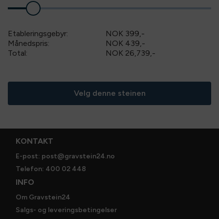
Det er tillegg for innlegg i gull, minneord, gravert og
påsatt dekor, lykt, vaser, bedramme og bedplate.
Etableringsgebyr:
NOK 399
,-
Du skriver inn navn på avdøde og minneord når du går
Månedspris:
NOK 439,-
til utsjekk. Her velger du ev. bedramme, bedplate, dekor
Total:
NOK 26,739
,-
og annet tilbehør. Vi kontakter deg for valg av
skrifttype, lakkfarge og øvrige detaljer. Bestillingen er
ikke bindende før du har mottatt skissen og steinen er
Velg denne steinen
godkjent av deg.
Spesifikasjoner
Dimensjoner
:
65 × 65 cm
KONTAKT
Steinsort
:
sort granitt
E-post: post@gravstein24.no
Telefon: 400 02 448
INFO
Om Gravstein24
Salgs- og leveringsbetingelser