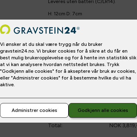
Leveres uten batteri (C/LR14).
H: 12cm D: 7cm
Pris fra
NOK 80
/
NOK 62
pr. m
*Prisen gjelder betaling over
12
mnd
Delbetaling
mnd
mnd
m
12
24
36
Etableringsgebyr:
NOK 399
,-
Månedspris:
NOK 57,-
Total:
NOK 3,819
,