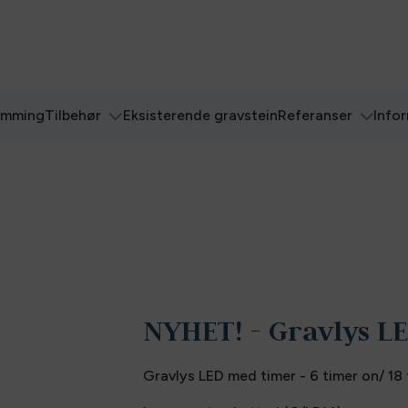
ømming
Tilbehør
Eksisterende gravstein
Referanser
Info
NYHET! - Gravlys L
Gravlys LED med timer - 6 timer on/ 18 