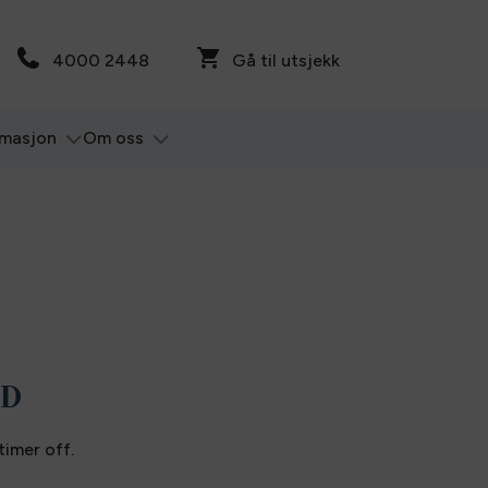
4000 2448
Gå til utsjekk
rmasjon
Om oss
ED
timer off.