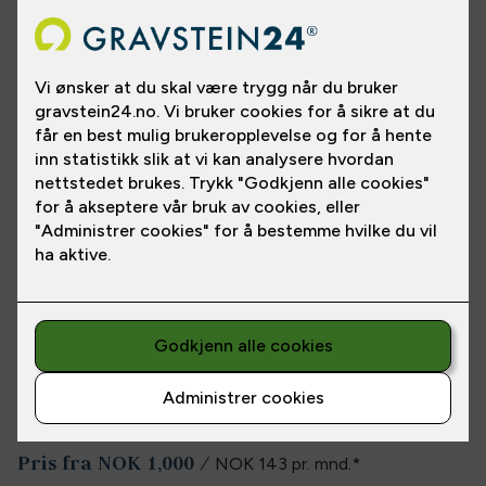
Fluefisker for den fiskeglade. Plassering på gravstein og
størrelsen bestemmer du selv, og våre kyndige
fageksperter rådgir deg gjerne.
Velg mellom fire utførelser: Sort, gull, sølv og hvit
Les
mer
Pris fra
NOK 1,000
/
NOK 143
pr. mnd.
*