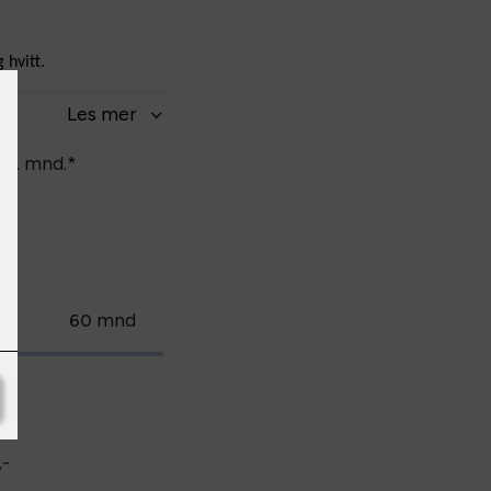
 hvitt.
Les
mer
pr. mnd.
*
.
nd
mnd
60
,-