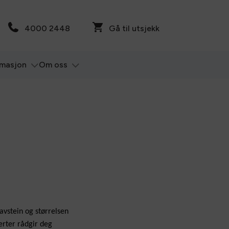
4000 2448
Gå til utsjekk
rmasjon
Om oss
avstein og størrelsen
erter rådgir deg