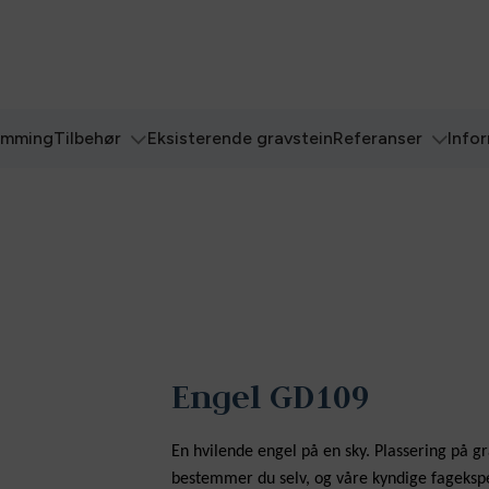
ømming
Tilbehør
Eksisterende gravstein
Referanser
Info
Engel GD109
En hvilende engel på en sky. Plassering på gr
bestemmer du selv, og våre kyndige fageksp