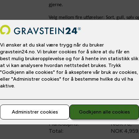
gjerne.
Velg mellom fire utførelser: Sort, gull, sølv og
Pris fra
NOK 1,000
/
NOK 143
*Prisen gjelder betaling over
12
mnd
Delbetaling
mnd
mnd
m
12
24
36
Etableringsgebyr:
NOK 399
,-
Månedspris:
NOK 76,-
Total:
NOK 4,959