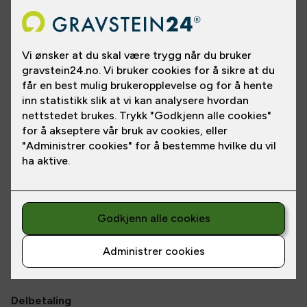
Varianter
En due med hodet pekende nedover, mot gravsteinen.
Plassering på gravstein og størrelsen bestemmer du selv, og
våre kyndige fageksperter rådgir deg gjerne. Duen kommer
også i størrelse 14 cm og 19 cm. Kontakt oss om du ønsker
andre størrelser enn standard 12 cm.
Spesifikasjoner
Les
mer
Varianter
:
Due - hvit
Pris fra
NOK 3,500
/
NOK 363
pr. mnd.
*
*Prisen gjelder betaling over
12
mnd.
Delbetaling