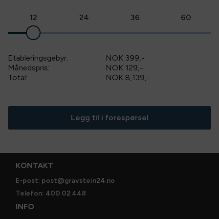
12
24
36
60
Etableringsgebyr:
NOK 399
,-
Månedspris:
NOK 129,-
Total:
NOK 8,139
,-
Legg til i forespørsel
KONTAKT
E-post: post@gravstein24.no
Telefon: 400 02 448
INFO