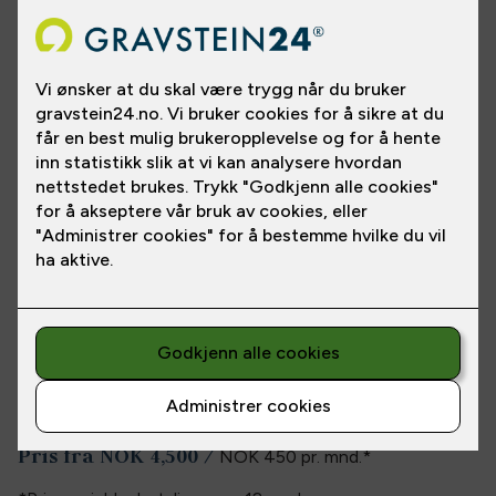
En bedplate med ovalt hull gir hele gravstedet et mer ryddig
uttrykk. Det ovale hullet gir plass til 2-3 gode potter med
blomster.
Er du i tvil om hvilken type bedplate- eller -ramme du skal
bruke? Ta kontakt med oss, så hjelper våre fagfolk deg på
veien.
Les
mer
Pris fra
NOK 4,500
/
NOK 450
pr. mnd.
*