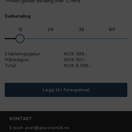
*Prisen gjelder betaling over
12
mnd.
Delbetaling
12
24
36
60
Etableringsgebyr:
NOK 399
,-
Månedspris:
NOK 150,-
Total:
NOK 9,399
,-
Legg til i forespørsel
KONTAKT
E-post: post@gravstein24.no