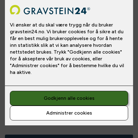
Les
mer
Pris fra
NOK 1,000
/
NOK 143
pr. mnd.
*
*Prisen gjelder betaling over
12
mnd.
Delbetaling
12
24
36
60
Etableringsgebyr:
NOK 399
,-
Månedspris:
NOK 76,-
Total:
NOK 4,959
,-